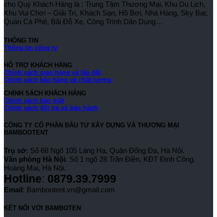
cho Quý Khách Hàng là : Trung Tâm Thương Mại, Khu Du Lịch,
Khu Vui Chơi – Giải Trí, Khách Sạn, Hồ Bơi, Nhà Hàng, Sky Bar,
Quán Cà Phê, Bãi Đỗ Xe, Công Trình Dân Dụng…
THÔNG TIN
Thông tin công ty
HỖ TRỢ KHÁCH HÀNG
Chính sách giao hàng và lắp đặt
Chính sách bán hàng và chất lượng
CHÍNH SÁCH KHÁCH HÀNG
Chính sách bảo mật
Chính sách đổi trả và bảo hành
CÔNG TY CỔ PHẦN ĐẦU TƯ XÂY DỰNG VÀ THƯƠNG MẠI
BAMBOOTENT
Trụ sở
: Số 68 Ngõ 105 Láng Hạ, Quận Đống Đa, Hà Nội.
Văn phòng Hà Nội
: Số 1 ngõ 28 Trần Điền, KĐT Định Công,
Hoàng Mai, Hà Nội.
Hotline
:
0879.39.7999
Email
: Bambootent.vn@gmail.com
KẾT NỐI VỚI BAMBOTEN