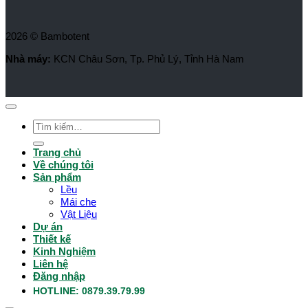
2026 © Bambotent
Nhà máy:
KCN Châu Sơn, Tp. Phủ Lý, Tỉnh Hà Nam
Tìm
kiếm:
Trang chủ
Về chúng tôi
Sản phẩm
Lều
Mái che
Vật Liệu
Dự án
Thiết kế
Kinh Nghiệm
Liên hệ
Đăng nhập
HOTLINE: 0879.39.79.99