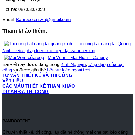
Hotline: 0879.39.7999
Email:
Bambootent.vn@gmail.com
Tham khảo thêm:
Thi công bạt căng tại Quảng
Ninh – Giải pháp kiến trúc hiện đại và bền vững
Mái Vòm – Mái Hiên – Canopy
Bài viết này được đăng trong
Kinh Nghiệm
,
Ứng dụng của bạt
căng
và được gắn thẻ
Lều sự kiện ngoài trời
.
TƯ VẤN THIẾT KẾ VÀ THI CÔNG
VẬT LIỆU
CÁC MẪU THIẾT KẾ THAM KHẢO
DỰ ÁN ĐÃ THI CÔNG
BAMBOOTENT
Chuyên thiết kế, thi công, lắp đặt hệ thống mái che bạt kéo căng