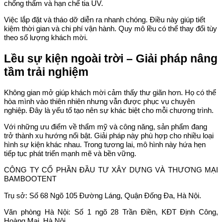
chống thấm và hạn chế tia UV.
Việc lắp đặt và tháo dỡ diễn ra nhanh chóng. Điều này giúp tiết
kiệm thời gian và chi phí vận hành. Quy mô lều có thể thay đổi tùy
theo số lượng khách mời.
Lều sự kiện ngoài trời – Giải pháp nâng
tầm trải nghiệm
Không gian mở giúp khách mời cảm thấy thư giãn hơn. Họ có thể
hòa mình vào thiên nhiên nhưng vẫn được phục vụ chuyên
nghiệp. Đây là yếu tố tạo nên sự khác biệt cho mỗi chương trình.
Với những ưu điểm về thẩm mỹ và công năng, sản phẩm đang
trở thành xu hướng nổi bật. Giải pháp này phù hợp cho nhiều loại
hình sự kiện khác nhau. Trong tương lai, mô hình này hứa hẹn
tiếp tục phát triển mạnh mẽ và bền vững.
CÔNG TY CỔ PHẦN ĐẦU TƯ XÂY DỰNG VÀ THƯƠNG MẠI
BAMBOOTENT
Trụ sở: Số 68 Ngõ 105 Đường Láng, Quận Đống Đa, Hà Nội.
Văn phòng Hà Nội: Số 1 ngõ 28 Trần Điền, KĐT Định Công,
Hoàng Mai, Hà Nội