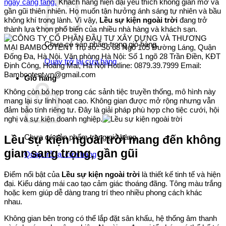
ngày càng tăng.
Khách hàng hiện đại yêu thích không gian mở và
gần gũi thiên nhiên. Họ muốn tận hưởng ánh sáng tự nhiên và bầu
không khí trong lành. Vì vậy,
Lều sự kiện ngoài trời
đang trở
thành lựa chọn phổ biến của nhiều nhà hàng và khách sạn.
Chưa có sản phẩm trong giỏ hàng.
Quay trở lại cửa hàng
Giỏ hàng
Không còn bó hẹp trong các sảnh tiệc truyền thống, mô hình này
mang lại sự linh hoạt cao. Không gian được mở rộng nhưng vẫn
đảm bảo tính riêng tư. Đây là giải pháp phù hợp cho tiệc cưới, hội
nghị và sự kiện doanh nghiệp.
Chưa có sản phẩm trong giỏ hàng.
Lều sự kiện ngoài trời mang đến không
gian sang trọng, gần gũi
Quay trở lại cửa hàng
Điểm nổi bật của
Lều sự kiện ngoài trời
là thiết kế tinh tế và hiện
đại. Kiểu dáng mái cao tạo cảm giác thoáng đãng. Tông màu trắng
hoặc kem giúp dễ dàng trang trí theo nhiều phong cách khác
nhau.
Không gian bên trong có thể lắp đặt sân khấu, hệ thống âm thanh