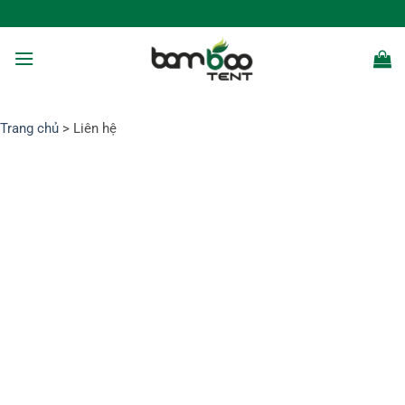
Bỏ
qua
nội
dung
Trang chủ
> Liên hệ