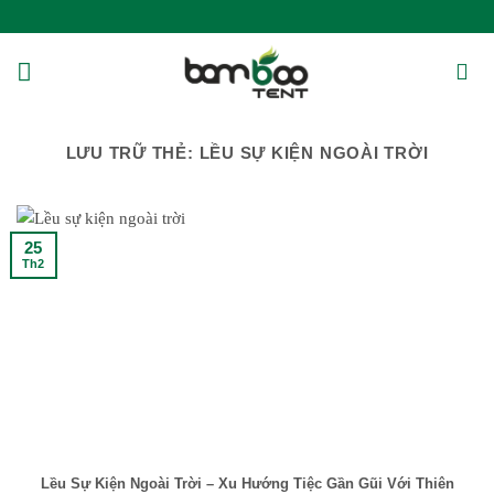
Bỏ
qua
nội
dung
LƯU TRỮ THẺ:
LỀU SỰ KIỆN NGOÀI TRỜI
25
Th2
Lều Sự Kiện Ngoài Trời – Xu Hướng Tiệc Gần Gũi Với Thiên