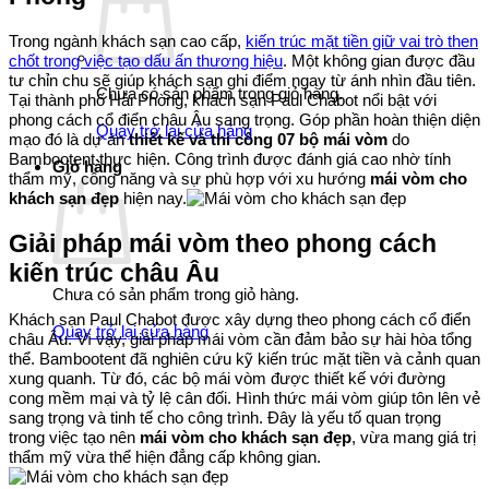
Trong ngành khách sạn cao cấp,
kiến trúc mặt tiền giữ vai trò then
chốt trong việc tạo dấu ấn thương hiệu
. Một không gian được đầu
tư chỉn chu sẽ giúp khách sạn ghi điểm ngay từ ánh nhìn đầu tiên.
Chưa có sản phẩm trong giỏ hàng.
Tại thành phố Hải Phòng, khách sạn Paul Chabot nổi bật với
phong cách cổ điển châu Âu sang trọng. Góp phần hoàn thiện diện
Quay trở lại cửa hàng
mạo đó là dự án
thiết kế và thi công 07 bộ mái vòm
do
Bambootent thực hiện. Công trình được đánh giá cao nhờ tính
Giỏ hàng
thẩm mỹ, công năng và sự phù hợp với xu hướng
mái vòm cho
khách sạn đẹp
hiện nay.
Giải pháp mái vòm theo phong cách
kiến trúc châu Âu
Chưa có sản phẩm trong giỏ hàng.
Khách sạn Paul Chabot được xây dựng theo phong cách cổ điển
Quay trở lại cửa hàng
châu Âu. Vì vậy, giải pháp mái vòm cần đảm bảo sự hài hòa tổng
thể. Bambootent đã nghiên cứu kỹ kiến trúc mặt tiền và cảnh quan
xung quanh. Từ đó, các bộ mái vòm được thiết kế với đường
cong mềm mại và tỷ lệ cân đối. Hình thức mái vòm giúp tôn lên vẻ
sang trọng và tinh tế cho công trình. Đây là yếu tố quan trọng
trong việc tạo nên
mái vòm cho khách sạn đẹp
, vừa mang giá trị
thẩm mỹ vừa thể hiện đẳng cấp không gian.