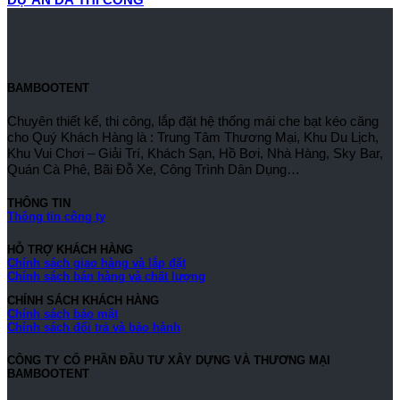
BAMBOOTENT
Chuyên thiết kế, thi công, lắp đặt hệ thống mái che bạt kéo căng
cho Quý Khách Hàng là : Trung Tâm Thương Mại, Khu Du Lịch,
Khu Vui Chơi – Giải Trí, Khách Sạn, Hồ Bơi, Nhà Hàng, Sky Bar,
Quán Cà Phê, Bãi Đỗ Xe, Công Trình Dân Dụng…
THÔNG TIN
Thông tin công ty
HỖ TRỢ KHÁCH HÀNG
Chính sách giao hàng và lắp đặt
Chính sách bán hàng và chất lượng
CHÍNH SÁCH KHÁCH HÀNG
Chính sách bảo mật
Chính sách đổi trả và bảo hành
CÔNG TY CỔ PHẦN ĐẦU TƯ XÂY DỰNG VÀ THƯƠNG MẠI
BAMBOOTENT