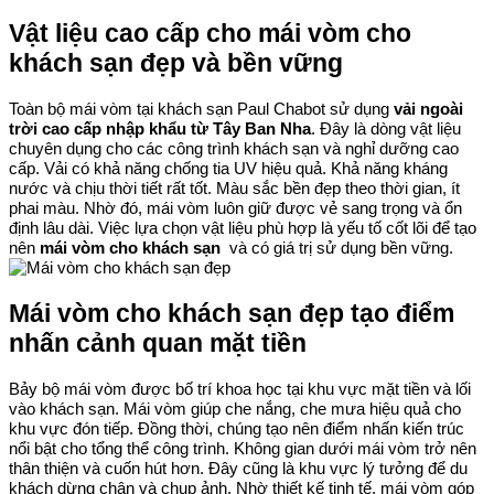
Vật liệu cao cấp cho mái vòm cho
khách sạn đẹp và bền vững
Toàn bộ mái vòm tại khách sạn Paul Chabot sử dụng
vải ngoài
trời cao cấp nhập khẩu từ Tây Ban Nha
. Đây là dòng vật liệu
chuyên dụng cho các công trình khách sạn và nghỉ dưỡng cao
cấp. Vải có khả năng chống tia UV hiệu quả. Khả năng kháng
nước và chịu thời tiết rất tốt. Màu sắc bền đẹp theo thời gian, ít
phai màu. Nhờ đó, mái vòm luôn giữ được vẻ sang trọng và ổn
định lâu dài. Việc lựa chọn vật liệu phù hợp là yếu tố cốt lõi để tạo
nên
mái vòm cho khách sạn
và có giá trị sử dụng bền vững.
Mái vòm cho khách sạn đẹp tạo điểm
nhấn cảnh quan mặt tiền
Bảy bộ mái vòm được bố trí khoa học tại khu vực mặt tiền và lối
vào khách sạn. Mái vòm giúp che nắng, che mưa hiệu quả cho
khu vực đón tiếp. Đồng thời, chúng tạo nên điểm nhấn kiến trúc
nổi bật cho tổng thể công trình. Không gian dưới mái vòm trở nên
thân thiện và cuốn hút hơn. Đây cũng là khu vực lý tưởng để du
khách dừng chân và chụp ảnh. Nhờ thiết kế tinh tế, mái vòm góp