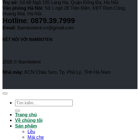
Trụ sở
: Số 68 Ngõ 105 Láng Hạ, Quận Đống Đa, Hà Nội.
Văn phòng Hà Nội
: Số 1 ngõ 28 Trần Điền, KĐT Định Công,
Hoàng Mai, Hà Nội.
Hotline
:
0879.39.7999
Email
: Bambootent.vn@gmail.com
KẾT NỐI VỚI BAMBOTEN
2026 © Bambotent
Nhà máy:
KCN Châu Sơn, Tp. Phủ Lý, Tỉnh Hà Nam
Tìm
kiếm:
Trang chủ
Về chúng tôi
Sản phẩm
Lều
Mái che