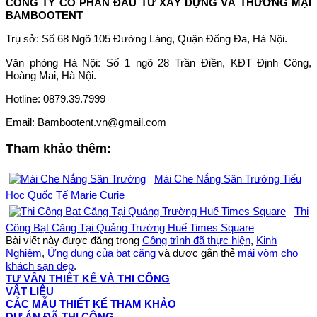
CÔNG TY CỔ PHẦN ĐẦU TƯ XÂY DỰNG VÀ THƯƠNG MẠI
BAMBOOTENT
Trụ sở: Số 68 Ngõ 105 Đường Láng, Quận Đống Đa, Hà Nội.
Văn phòng Hà Nội: Số 1 ngõ 28 Trần Điền, KĐT Định Công,
Hoàng Mai, Hà Nội.
Hotline: 0879.39.7999
Email: Bambootent.vn@gmail.com
Tham khảo thêm:
Mái Che Nắng Sân Trường Tiểu
Học Quốc Tế Marie Curie
Thi
Công Bạt Căng Tại Quảng Trường Huế Times Square
Bài viết này được đăng trong
Công trình đã thực hiện
,
Kinh
Nghiệm
,
Ứng dụng của bạt căng
và được gắn thẻ
mái vòm cho
khách sạn đẹp
.
TƯ VẤN THIẾT KẾ VÀ THI CÔNG
VẬT LIỆU
CÁC MẪU THIẾT KẾ THAM KHẢO
DỰ ÁN ĐÃ THI CÔNG