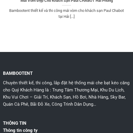
Mái Vòm Đẹp Cho Khách Sạn Paul CHABOT Hải Phòng
Bambootent thiết kế và thi công mái vòm cho khách sạn Paul Chabot
tại Hải [...]
BAMBOOTENT
Chuyên thiết kế, thi công, lắp đặt hệ thống mái che bạt kéo căng
cho Quý Khách Hàng là : Trung Tâm Thương Mại, Khu Du Lịch,
Khu Vui Chơi – Giải Trí, Khách Sạn, Hồ Bơi, Nhà Hàng, Sky Bar,
Quán Cà Phê, Bãi Đỗ Xe, Công Trình Dân Dụng…
THÔNG TIN
Thông tin công ty