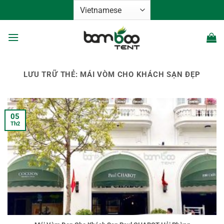
Bỏ
qua
nội
dung
LƯU TRỮ THẺ:
MÁI VÒM CHO KHÁCH SẠN ĐẸP
05
Th2