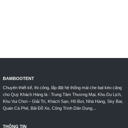
VẬT LIỆU
CÁC MẪU THIẾT KẾ THAM KHẢO
DỰ ÁN ĐÃ THI CÔNG
BAMBOOTENT
Chuyên thiết kế, thi công, lắp đặt hệ thống mái che bạt kéo căng
cho Quý Khách Hàng là : Trung Tâm Thương Mại, Khu Du Lịch,
Khu Vui Chơi – Giải Trí, Khách Sạn, Hồ Bơi, Nhà Hàng, Sky Bar,
Quán Cà Phê, Bãi Đỗ Xe, Công Trình Dân Dụng…
THÔNG TIN