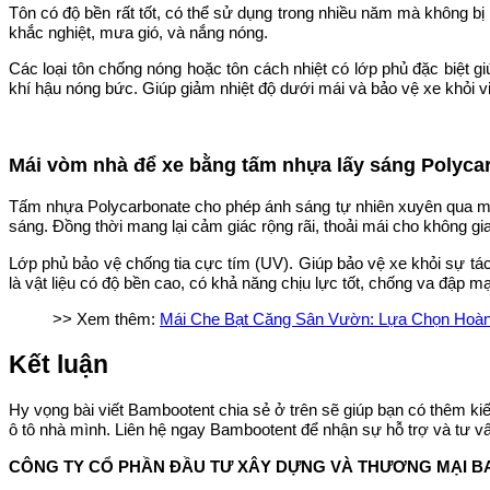
Tôn có độ bền rất tốt, có thể sử dụng trong nhiều năm mà không bị h
khắc nghiệt, mưa gió, và nắng nóng.
Các loại tôn chống nóng hoặc tôn cách nhiệt có lớp phủ đặc biệt g
khí hậu nóng bức. Giúp giảm nhiệt độ dưới mái và bảo vệ xe khỏi vi
Mái vòm nhà để xe bằng tấm nhựa lấy sáng Polyca
Tấm nhựa Polycarbonate cho phép ánh sáng tự nhiên xuyên qua một 
sáng. Đồng thời mang lại cảm giác rộng rãi, thoải mái cho không gi
Lớp phủ bảo vệ chống tia cực tím (UV). Giúp bảo vệ xe khỏi sự tá
là vật liệu có độ bền cao, có khả năng chịu lực tốt, chống va đập 
>> Xem thêm:
Mái Che Bạt Căng Sân Vườn: Lựa Chọn Hoàn
Kết luận
Hy vọng bài viết Bambootent chia sẻ ở trên sẽ giúp bạn có thêm kiế
ô tô nhà mình. Liên hệ ngay Bambootent để nhận sự hỗ trợ và tư vấ
CÔNG TY CỔ PHẦN ĐẦU TƯ XÂY DỰNG VÀ THƯƠNG MẠI 