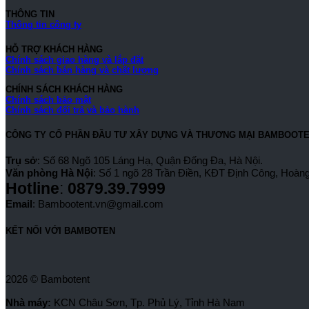
THÔNG TIN
Thông tin công ty
HỖ TRỢ KHÁCH HÀNG
Chính sách giao hàng và lắp đặt
Chính sách bán hàng và chất lượng
CHÍNH SÁCH KHÁCH HÀNG
Chính sách bảo mật
Chính sách đổi trả và bảo hành
CÔNG TY CỔ PHẦN ĐẦU TƯ XÂY DỰNG VÀ THƯƠNG MẠI BAMBOOT
Trụ sở
: Số 68 Ngõ 105 Láng Hạ, Quận Đống Đa, Hà Nội.
Văn phòng Hà Nội
: Số 1 ngõ 28 Trần Điền, KĐT Định Công, Hoàng
Hotline
:
0879.39.7999
Email
: Bambootent.vn@gmail.com
KẾT NỐI VỚI BAMBOTEN
2026 © Bambotent
Nhà máy:
KCN Châu Sơn, Tp. Phủ Lý, Tỉnh Hà Nam