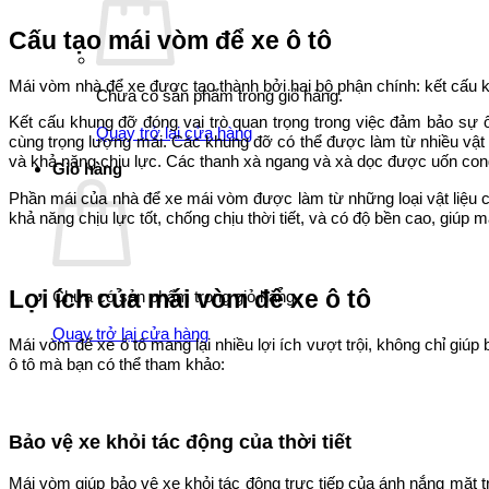
Cấu tạo mái vòm để xe ô tô
Mái vòm nhà để xe được tạo thành bởi hai bộ phận chính: kết cấu 
Chưa có sản phẩm trong giỏ hàng.
Kết cấu khung đỡ đóng vai trò quan trọng trong việc đảm bảo sự 
Quay trở lại cửa hàng
cùng trọng lượng mái. Các khung đỡ có thể được làm từ nhiều vật l
và khả năng chịu lực. Các thanh xà ngang và xà dọc được uốn cong
Giỏ hàng
Phần mái của nhà để xe mái vòm được làm từ những loại vật liệu c
khả năng chịu lực tốt, chống chịu thời tiết, và có độ bền cao, giúp 
Lợi ích của mái vòm để xe ô tô
Chưa có sản phẩm trong giỏ hàng.
Quay trở lại cửa hàng
Mái vòm để xe ô tô mang lại nhiều lợi ích vượt trội, không chỉ gi
ô tô mà bạn có thể tham khảo:
Bảo vệ xe khỏi tác động của thời tiết
Mái vòm giúp bảo vệ xe khỏi tác động trực tiếp của ánh nắng mặt 