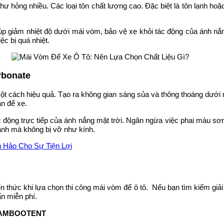
ư hỏng nhiều. Các loại tôn chất lượng cao. Đặc biệt là tôn lạnh hoặc
iúp giảm nhiệt độ dưới mái vòm, bảo vệ xe khỏi tác động của ánh nắn
ệc bị quá nhiệt.
rbonate
cách hiệu quả. Tạo ra không gian sáng sủa và thông thoáng dưới má
an để xe.
c động trực tiếp của ánh nắng mặt trời. Ngăn ngừa việc phai màu s
mạnh mà không bị vỡ như kính.
 Hảo Cho Sự Tiện Lợi
n thức khi lựa chọn thi công mái vòm để ô tô. Nếu bạn tìm kiếm giải
n miễn phí.
BAMBOOTENT