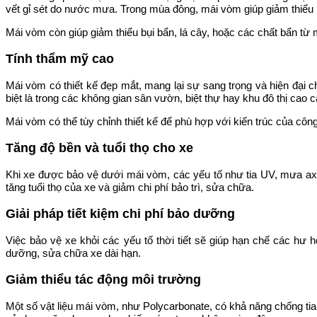
vết gỉ sét do nước mưa. Trong mùa đông, mái vòm giúp giảm thiểu 
Mái vòm còn giúp giảm thiểu bụi bẩn, lá cây, hoặc các chất bẩn từ
Tính thẩm mỹ cao
Mái vòm có thiết kế đẹp mắt, mang lại sự sang trọng và hiện đại
biệt là trong các không gian sân vườn, biệt thự hay khu đô thị cao c
Mái vòm có thể tùy chỉnh thiết kế để phù hợp với kiến trúc của côn
Tăng độ bền và tuổi thọ cho xe
Khi xe được bảo vệ dưới mái vòm, các yếu tố như tia UV, mưa axit,
tăng tuổi thọ của xe và giảm chi phí bảo trì, sửa chữa.
Giải pháp tiết kiệm chi phí bảo dưỡng
Việc bảo vệ xe khỏi các yếu tố thời tiết sẽ giúp hạn chế các hư 
dưỡng, sửa chữa xe dài hạn.
Giảm thiểu tác động môi trường
Một số vật liệu mái vòm, như Polycarbonate, có khả năng chống tia