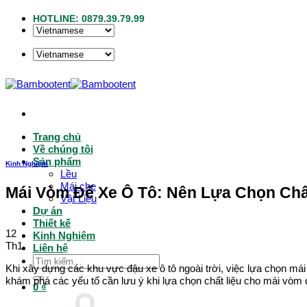
Bỏ
HOTLINE: 0879.39.79.99
qua
nội
dung
Trang chủ
Về chúng tôi
Sản phẩm
Kinh Nghiệm
Lều
Mái che
Mái Vòm Để Xe Ô Tô: Nên Lựa Chọn Chấ
Vật Liệu
Dự án
Thiết kế
12
Kinh Nghiệm
Th1
Liên hệ
Tìm
Khi xây dựng các khu vực đậu xe ô tô ngoài trời, việc lựa chọn mái
kiếm:
khám phá các yếu tố cần lưu ý khi lựa chọn chất liệu cho mái vòm đ
0
₫