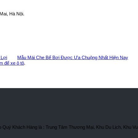
Mai, Hà Nội.
 Lợi
Mẫu Mái Che Bể Bơi Được Ưa Chuộng Nhất Hiện Nay
m để xe ô tô
.
 cho Quý Khách Hàng là : Trung Tâm Thương Mại, Khu Du Lịch, Khu Vu