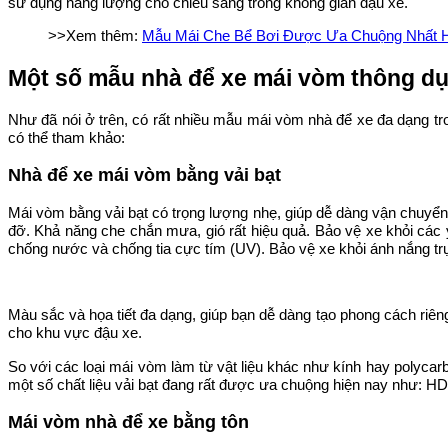
sử dụng năng lượng cho chiếu sáng trong không gian đậu xe.
>>Xem thêm:
Mẫu Mái Che Bể Bơi Được Ưa Chuộng Nhất 
Một số mẫu nhà để xe mái vòm thông d
Như đã nói ở trên, có rất nhiều mẫu mái vòm nhà để xe đa dạng t
có thể tham khảo:
Nhà để xe mái vòm bằng vải bạt
Mái vòm bằng vải bạt có trọng lượng nhẹ, giúp dễ dàng vận chuyển và
đỡ. Khả năng che chắn mưa, gió rất hiệu quả. Bảo vệ xe khỏi các y
chống nước và chống tia cực tím (UV). Bảo vệ xe khỏi ánh nắng trự
Màu sắc và họa tiết đa dạng, giúp bạn dễ dàng tạo phong cách riên
cho khu vực đậu xe.
So với các loại mái vòm làm từ vật liệu khác như kính hay polycarb
một số chất liệu vải bạt đang rất được ưa chuộng hiện nay như:
Mái vòm nhà để xe bằng tôn