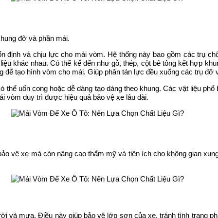
khung đỡ và phần mái.
ổn định và chịu lực cho mái vòm. Hệ thống này bao gồm các trụ ch
iệu khác nhau. Có thể kể đến như gỗ, thép, cột bê tông kết hợp khu
 để tạo hình vòm cho mái. Giúp phân tán lực đều xuống các trụ đỡ và
ó thể uốn cong hoặc dễ dàng tạo dáng theo khung. Các vật liệu phổ b
mái vòm duy trì được hiệu quả bảo vệ xe lâu dài.
úp bảo vệ xe mà còn nâng cao thẩm mỹ và tiện ích cho không gian xu
trời và mưa. Điều này giúp bảo vệ lớp sơn của xe, tránh tình trạng 