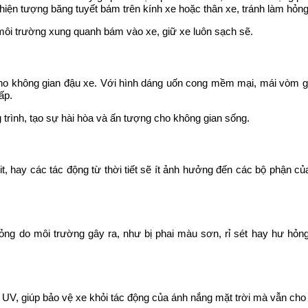
hiện tượng băng tuyết bám trên kính xe hoặc thân xe, tránh làm hỏn
 môi trường xung quanh bám vào xe, giữ xe luôn sạch sẽ.
 cho không gian đậu xe. Với hình dáng uốn cong mềm mại, mái vòm 
ấp.
g trình, tạo sự hài hòa và ấn tượng cho không gian sống.
 hay các tác động từ thời tiết sẽ ít ảnh hưởng đến các bộ phận của
hỏng do môi trường gây ra, như bị phai màu sơn, rỉ sét hay hư hỏn
 UV, giúp bảo vệ xe khỏi tác động của ánh nắng mặt trời mà vẫn cho