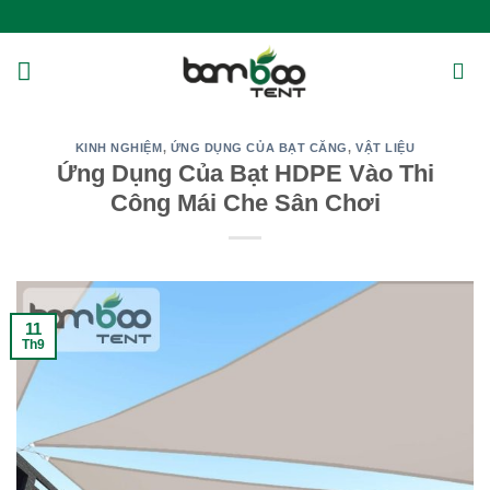
Bỏ
qua
nội
dung
KINH NGHIỆM
,
ỨNG DỤNG CỦA BẠT CĂNG
,
VẬT LIỆU
Ứng Dụng Của Bạt HDPE Vào Thi
Công Mái Che Sân Chơi
11
Th9