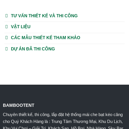
TƯ VẤN THIẾT KẾ VÀ THI CÔNG
VẬT LIỆU
CÁC MẪU THIẾT KẾ THAM KHẢO
DỰ ÁN ĐÃ THI CÔNG
BAMBOOTENT
Chuyên thiết kế, thi công, lắp đặt hệ thống mái che bạt kéo căng
cho Quý Khách Hàng là : Trung Tâm Thương Mại, Khu Du Lịch,
Khu Vui Chơi – Giải Trí, Khách Sạn, Hồ Bơi, Nhà Hàng, Sky Bar,