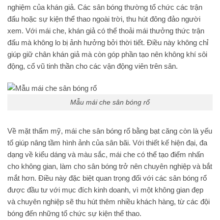
nghiệm của khán giả. Các sân bóng thường tổ chức các trận
đấu hoặc sự kiện thể thao ngoài trời, thu hút đông đảo người
xem. Với mái che, khán giả có thể thoải mái thưởng thức trận
đấu mà không lo bị ảnh hưởng bởi thời tiết. Điều này không chỉ
giúp giữ chân khán giả mà còn góp phần tạo nên không khí sôi
động, cổ vũ tinh thần cho các vận động viên trên sân.
Mẫu mái che sân bóng rổ
Về mặt thẩm mỹ, mái che sân bóng rổ bằng bạt căng còn là yếu
tố giúp nâng tầm hình ảnh của sân bãi. Với thiết kế hiện đại, đa
dạng về kiểu dáng và màu sắc, mái che có thể tạo điểm nhấn
cho không gian, làm cho sân bóng trở nên chuyên nghiệp và bắt
mắt hơn. Điều này đặc biệt quan trọng đối với các sân bóng rổ
được đầu tư với mục đích kinh doanh, vì một không gian đẹp
và chuyên nghiệp sẽ thu hút thêm nhiều khách hàng, từ các đội
bóng đến những tổ chức sự kiện thể thao.