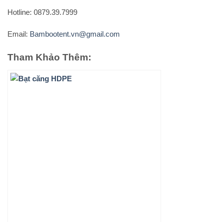
Hotline: 0879.39.7999
Email:
Bambootent.vn@gmail.com
Tham Khảo Thêm: