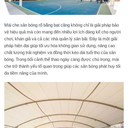
Mái che sân bóng rổ bằng bạt căng
không chỉ là giải pháp bảo
vệ hiệu quả mà còn mang đến nhiều lợi ích đáng kể cho người
chơi, khán giả và cả các nhà quản lý sân bãi. Đây là một giải
pháp hiện đại giúp tối ưu hóa không gian sử dụng, nâng cao
chất lượng trải nghiệm và đồng thời kéo dài tuổi thọ của sân
bóng. Trong bối cảnh thể thao ngày càng được chú trọng, mái
che trở thành yếu tố quan trọng giúp các sân bóng phát huy tối
đa tiềm năng của mình.