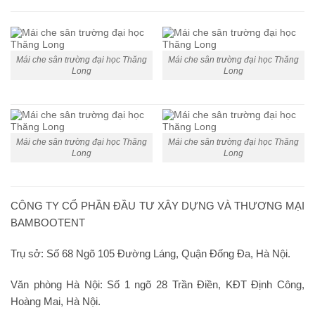
Mái che sân trường đại học Thăng
Mái che sân trường đại học Thăng
Long
Long
Mái che sân trường đại học Thăng
Mái che sân trường đại học Thăng
Long
Long
CÔNG TY CỔ PHẦN ĐẦU TƯ XÂY DỰNG VÀ THƯƠNG MẠI
BAMBOOTENT
Trụ sở: Số 68 Ngõ 105 Đường Láng, Quận Đống Đa, Hà Nội.
Văn phòng Hà Nội: Số 1 ngõ 28 Trần Điền, KĐT Định Công,
Hoàng Mai, Hà Nội.