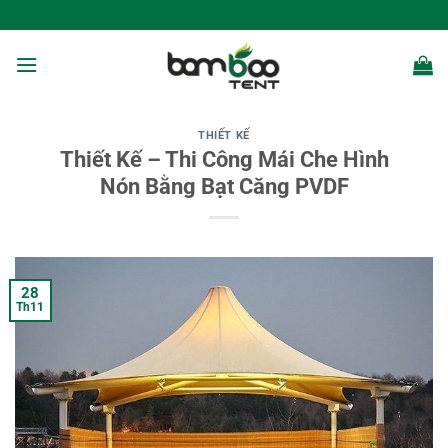
Bỏ
qua
nội
dung
THIẾT KẾ
Thiết Kế – Thi Công Mái Che Hình
Nón Bằng Bạt Căng PVDF
28
Th11