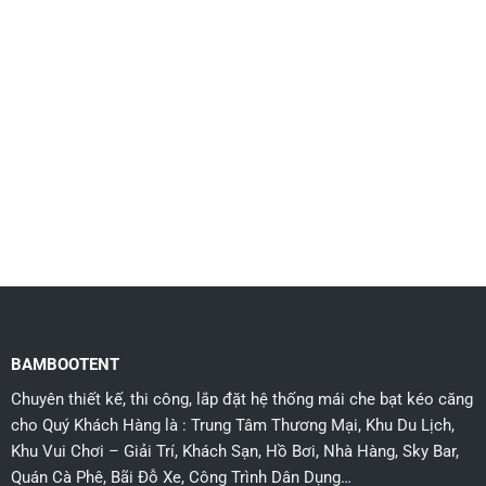
TƯ VẤN THIẾT KẾ VÀ THI CÔNG
VẬT LIỆU
CÁC MẪU THIẾT KẾ THAM KHẢO
DỰ ÁN ĐÃ THI CÔNG
BAMBOOTENT
Chuyên thiết kế, thi công, lắp đặt hệ thống mái che bạt kéo căng
cho Quý Khách Hàng là : Trung Tâm Thương Mại, Khu Du Lịch,
Khu Vui Chơi – Giải Trí, Khách Sạn, Hồ Bơi, Nhà Hàng, Sky Bar,
Quán Cà Phê, Bãi Đỗ Xe, Công Trình Dân Dụng…