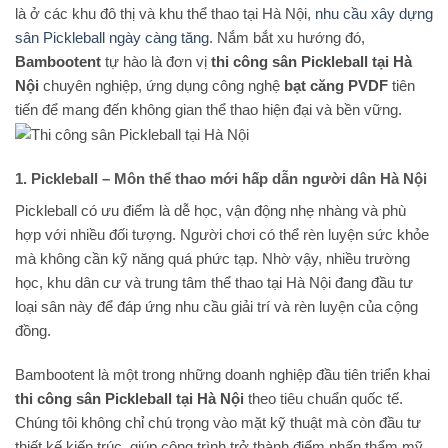
là ở các khu đô thị và khu thể thao tại Hà Nội,
nhu cầu xây dựng
sân Pickleball ngày càng tăng
. Nắm bắt xu hướng đó,
Bambootent
tự hào là đơn vị
thi công sân Pickleball tại Hà
Nội
chuyên nghiệp, ứng dụng công nghệ
bạt căng PVDF
tiên
tiến để mang đến không gian thể thao hiện đại và bền vững.
1. Pickleball – Môn thể thao mới hấp dẫn người dân Hà Nội
Pickleball có ưu điểm là dễ học, vận động nhẹ nhàng và phù
hợp với nhiều đối tượng. Người chơi có thể rèn luyện sức khỏe
mà không cần kỹ năng quá phức tạp. Nhờ vậy, nhiều trường
học, khu dân cư và trung tâm thể thao tại Hà Nội đang đầu tư
loại sân này để đáp ứng nhu cầu giải trí và rèn luyện của cộng
đồng.
Bambootent là một trong những doanh nghiệp đầu tiên triển khai
thi công sân Pickleball tại Hà Nội
theo tiêu chuẩn quốc tế.
Chúng tôi không chỉ chú trọng vào mặt kỹ thuật mà còn đầu tư
thiết kế kiến trúc, giúp công trình trở thành điểm nhấn thẩm mỹ