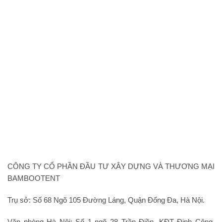
CÔNG TY CỔ PHẦN ĐẦU TƯ XÂY DỰNG VÀ THƯƠNG MẠI
BAMBOOTENT
Trụ sở: Số 68 Ngõ 105 Đường Láng, Quận Đống Đa, Hà Nội.
Văn phòng Hà Nội: Số 1 ngõ 28 Trần Điền, KĐT Định Công,