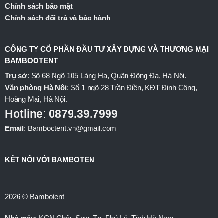
Chính sách bảo mật
Chính sách đổi trả và bảo hành
CÔNG TY CỔ PHẦN ĐẦU TƯ XÂY DỰNG VÀ THƯƠNG MẠI
BAMBOOTENT
Trụ sở
: Số 68 Ngõ 105 Láng Hạ, Quận Đống Đa, Hà Nội.
Văn phòng Hà Nội
: Số 1 ngõ 28 Trần Điền, KĐT Định Công,
Hoàng Mai, Hà Nội.
Hotline
:
0879.39.7999
Email
: Bambootent.vn@gmail.com
KẾT NỐI VỚI BAMBOTEN
2026 © Bambotent
Nhà máy:
KCN Châu Sơn, Tp. Phủ Lý, Tỉnh Hà Nam