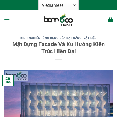
Bỏ
qua
nội
dung
KINH NGHIỆM
,
ỨNG DỤNG CỦA BẠT CĂNG
,
VẬT LIỆU
Mặt Dựng Facade Và Xu Hướng Kiến
Trúc Hiện Đại
26
Th6