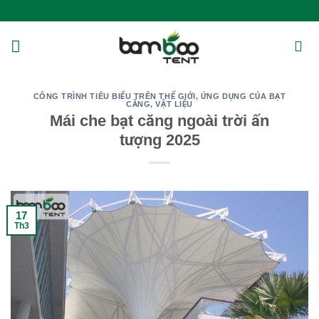
Bỏ
qua
nội
dung
CÔNG TRÌNH TIÊU BIỂU TRÊN THẾ GIỚI
,
ỨNG DỤNG CỦA BẠT
CĂNG
,
VẬT LIỆU
Mái che bạt căng ngoài trời ấn
tượng 2025
17
Th3