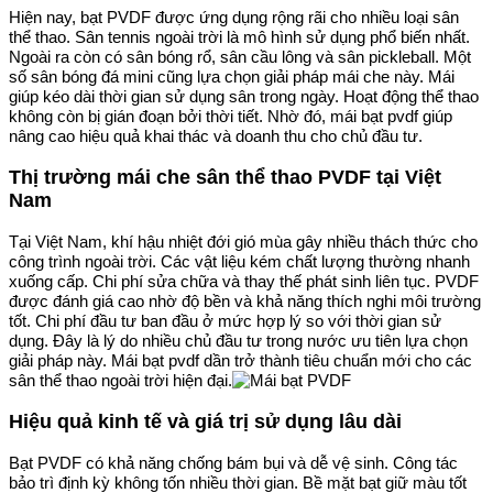
Hiện nay, bạt PVDF được ứng dụng rộng rãi cho nhiều loại sân
thể thao. Sân tennis ngoài trời là mô hình sử dụng phổ biến nhất.
Ngoài ra còn có sân bóng rổ, sân cầu lông và sân pickleball. Một
số sân bóng đá mini cũng lựa chọn giải pháp mái che này. Mái
giúp kéo dài thời gian sử dụng sân trong ngày. Hoạt động thể thao
không còn bị gián đoạn bởi thời tiết. Nhờ đó, mái bạt pvdf giúp
nâng cao hiệu quả khai thác và doanh thu cho chủ đầu tư.
Thị trường mái che sân thể thao PVDF tại Việt
Nam
Tại Việt Nam, khí hậu nhiệt đới gió mùa gây nhiều thách thức cho
công trình ngoài trời. Các vật liệu kém chất lượng thường nhanh
xuống cấp. Chi phí sửa chữa và thay thế phát sinh liên tục. PVDF
được đánh giá cao nhờ độ bền và khả năng thích nghi môi trường
tốt. Chi phí đầu tư ban đầu ở mức hợp lý so với thời gian sử
dụng. Đây là lý do nhiều chủ đầu tư trong nước ưu tiên lựa chọn
giải pháp này. Mái bạt pvdf dần trở thành tiêu chuẩn mới cho các
sân thể thao ngoài trời hiện đại.
Hiệu quả kinh tế và giá trị sử dụng lâu dài
Bạt PVDF có khả năng chống bám bụi và dễ vệ sinh. Công tác
bảo trì định kỳ không tốn nhiều thời gian. Bề mặt bạt giữ màu tốt