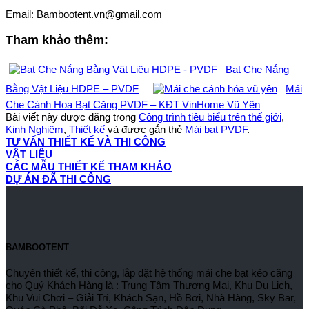
Email: Bambootent.vn@gmail.com
Tham khảo thêm:
Bạt Che Nắng
Bằng Vật Liệu HDPE – PVDF
Mái
Che Cánh Hoa Bạt Căng PVDF – KĐT VinHome Vũ Yên
Bài viết này được đăng trong
Công trình tiêu biểu trên thế giới
,
Kinh Nghiệm
,
Thiết kế
và được gắn thẻ
Mái bạt PVDF
.
TƯ VẤN THIẾT KẾ VÀ THI CÔNG
VẬT LIỆU
CÁC MẪU THIẾT KẾ THAM KHẢO
DỰ ÁN ĐÃ THI CÔNG
BAMBOOTENT
Chuyên thiết kế, thi công, lắp đặt hệ thống mái che bạt kéo căng
cho Quý Khách Hàng là : Trung Tâm Thương Mại, Khu Du Lịch,
Khu Vui Chơi – Giải Trí, Khách Sạn, Hồ Bơi, Nhà Hàng, Sky Bar,