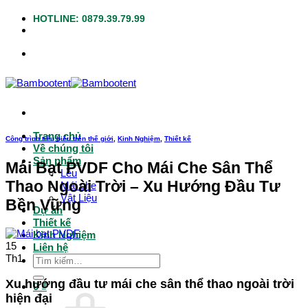
Bỏ
HOTLINE: 0879.39.79.99
qua
nội
dung
Trang chủ
Công trình tiêu biểu trên thế giới
,
Kinh Nghiệm
,
Thiết kế
Về chúng tôi
Sản phẩm
Mái Bạt PVDF Cho Mái Che Sân Thể
Lều
Thao Ngoài Trời – Xu Hướng Đầu Tư
Mái che
Vật Liệu
Bền Vững
Dự án
Thiết kế
Kinh Nghiệm
15
Liên hệ
Th1
Tìm
kiếm:
Xu hướng đầu tư mái che sân thể thao ngoài trời
0
₫
hiện đại