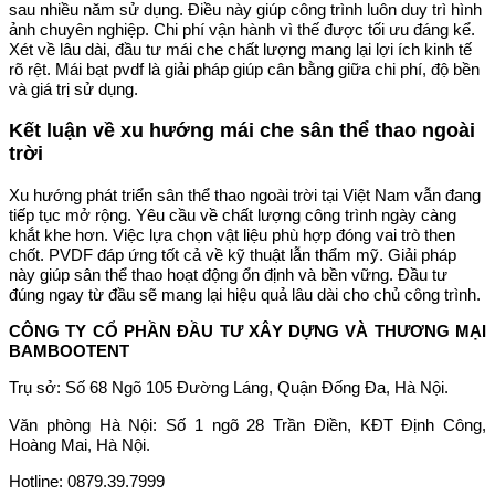
sau nhiều năm sử dụng. Điều này giúp công trình luôn duy trì hình
ảnh chuyên nghiệp. Chi phí vận hành vì thế được tối ưu đáng kể.
Xét về lâu dài, đầu tư mái che chất lượng mang lại lợi ích kinh tế
rõ rệt. Mái bạt pvdf là giải pháp giúp cân bằng giữa chi phí, độ bền
và giá trị sử dụng.
Kết luận về xu hướng mái che sân thể thao ngoài
trời
Xu hướng phát triển sân thể thao ngoài trời tại Việt Nam vẫn đang
tiếp tục mở rộng. Yêu cầu về chất lượng công trình ngày càng
khắt khe hơn. Việc lựa chọn vật liệu phù hợp đóng vai trò then
chốt. PVDF đáp ứng tốt cả về kỹ thuật lẫn thẩm mỹ. Giải pháp
này giúp sân thể thao hoạt động ổn định và bền vững. Đầu tư
đúng ngay từ đầu sẽ mang lại hiệu quả lâu dài cho chủ công trình.
CÔNG TY CỔ PHẦN ĐẦU TƯ XÂY DỰNG VÀ THƯƠNG MẠI
BAMBOOTENT
Trụ sở: Số 68 Ngõ 105 Đường Láng, Quận Đống Đa, Hà Nội.
Văn phòng Hà Nội: Số 1 ngõ 28 Trần Điền, KĐT Định Công,
Hoàng Mai, Hà Nội.
Hotline: 0879.39.7999