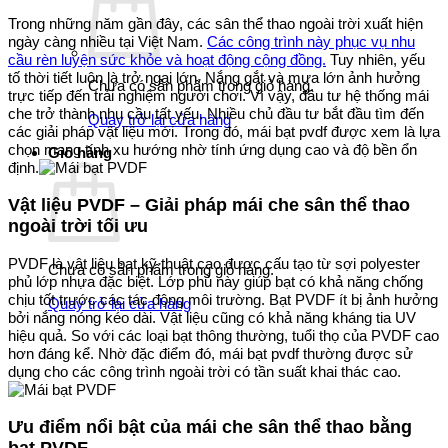
Trong những năm gần đây, các sân thể thao ngoài trời xuất hiện
ngày càng nhiều tại Việt Nam.
Các công trình này phục vụ nhu
cầu rèn luyện sức khỏe và hoạt động cộng đồng.
Tuy nhiên, yếu
tố thời tiết luôn là trở ngại lớn. Nắng gắt và mưa lớn ảnh hưởng
Chưa có sản phẩm trong giỏ hàng.
trực tiếp đến trải nghiệm người chơi. Vì vậy, đầu tư hệ thống mái
che trở thành nhu cầu tất yếu. Nhiều chủ đầu tư bắt đầu tìm đến
Quay trở lại cửa hàng
các giải pháp vật liệu mới. Trong đó, mái bạt pvdf được xem là lựa
chọn mang tính xu hướng nhờ tính ứng dụng cao và độ bền ổn
Giỏ hàng
định.
Vật liệu PVDF – Giải pháp mái che sân thể thao
ngoài trời tối ưu
PVDF là vật liệu bạt kỹ thuật cao được cấu tạo từ sợi polyester
Chưa có sản phẩm trong giỏ hàng.
phủ lớp nhựa đặc biệt. Lớp phủ này giúp bạt có khả năng chống
chịu tốt trước các tác động môi trường. Bạt PVDF ít bị ảnh hưởng
Quay trở lại cửa hàng
bởi nắng nóng kéo dài. Vật liệu cũng có khả năng kháng tia UV
hiệu quả. So với các loại bạt thông thường, tuổi thọ của PVDF cao
hơn đáng kể. Nhờ đặc điểm đó, mái bạt pvdf thường được sử
dụng cho các công trình ngoài trời có tần suất khai thác cao.
Ưu điểm nổi bật của mái che sân thể thao bằng
bạt PVDF