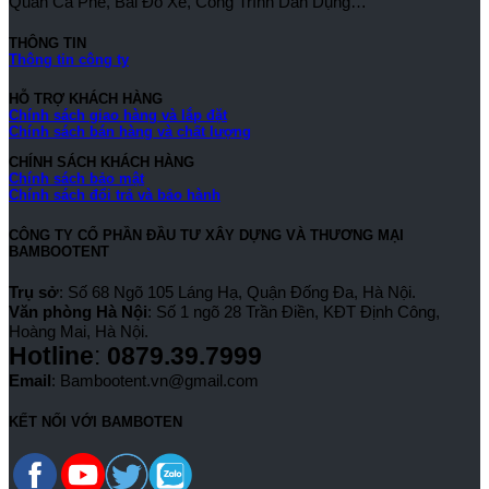
Quán Cà Phê, Bãi Đỗ Xe, Công Trình Dân Dụng…
THÔNG TIN
Thông tin công ty
HỖ TRỢ KHÁCH HÀNG
Chính sách giao hàng và lắp đặt
Chính sách bán hàng và chất lượng
CHÍNH SÁCH KHÁCH HÀNG
Chính sách bảo mật
Chính sách đổi trả và bảo hành
CÔNG TY CỔ PHẦN ĐẦU TƯ XÂY DỰNG VÀ THƯƠNG MẠI
BAMBOOTENT
Trụ sở
: Số 68 Ngõ 105 Láng Hạ, Quận Đống Đa, Hà Nội.
Văn phòng Hà Nội
: Số 1 ngõ 28 Trần Điền, KĐT Định Công,
Hoàng Mai, Hà Nội.
Hotline
:
0879.39.7999
Email
: Bambootent.vn@gmail.com
KẾT NỐI VỚI BAMBOTEN