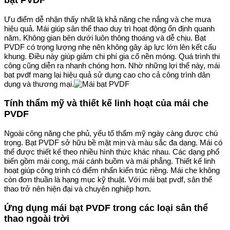
Ưu điểm dễ nhận thấy nhất là khả năng che nắng và che mưa
hiệu quả. Mái giúp sân thể thao duy trì hoạt động ổn định quanh
năm. Không gian bên dưới luôn thông thoáng và dễ chịu. Bạt
PVDF có trọng lượng nhẹ nên không gây áp lực lớn lên kết cấu
khung. Điều này giúp giảm chi phí gia cố nền móng. Quá trình thi
công cũng diễn ra nhanh chóng hơn. Nhờ những lợi thế này, mái
bạt pvdf mang lại hiệu quả sử dụng cao cho cả công trình dân
dụng và thương mại.
Tính thẩm mỹ và thiết kế linh hoạt của mái che
PVDF
Ngoài công năng che phủ, yếu tố thẩm mỹ ngày càng được chú
trọng. Bạt PVDF sở hữu bề mặt mịn và màu sắc đa dạng. Mái có
thể được thiết kế theo nhiều hình thức khác nhau. Các dạng phổ
biến gồm mái cong, mái cánh buồm và mái phẳng. Thiết kế linh
hoạt giúp công trình có điểm nhấn kiến trúc riêng. Mái che không
còn đơn thuần là hạng mục kỹ thuật. Với mái bạt pvdf, sân thể
thao trở nên hiện đại và chuyên nghiệp hơn.
Ứng dụng mái bạt PVDF trong các loại sân thể
thao ngoài trời