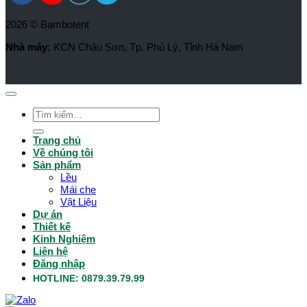
2026 © Bambotent
Nhà máy:
KCN Châu Sơn, Tp. Phủ Lý, Tỉnh Hà Nam
Tìm
kiếm:
Trang chủ
Về chúng tôi
Sản phẩm
Lều
Mái che
Vật Liệu
Dự án
Thiết kế
Kinh Nghiệm
Liên hệ
Đăng nhập
HOTLINE: 0879.39.79.99