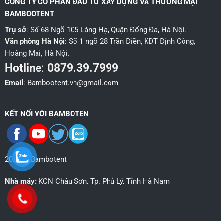
CÔNG TY CỔ PHẦN ĐẦU TƯ XÂY DỰNG VÀ THƯƠNG MẠI
BAMBOOTENT
Trụ sở
: Số 68 Ngõ 105 Láng Hạ, Quận Đống Đa, Hà Nội.
Văn phòng Hà Nội
: Số 1 ngõ 28 Trần Điền, KĐT Định Công,
Hoàng Mai, Hà Nội.
Hotline
:
0879.39.7999
Email
: Bambootent.vn@gmail.com
KẾT NỐI VỚI BAMBOTEN
2026 © Bambotent
Nhà máy:
KCN Châu Sơn, Tp. Phủ Lý, Tỉnh Hà Nam