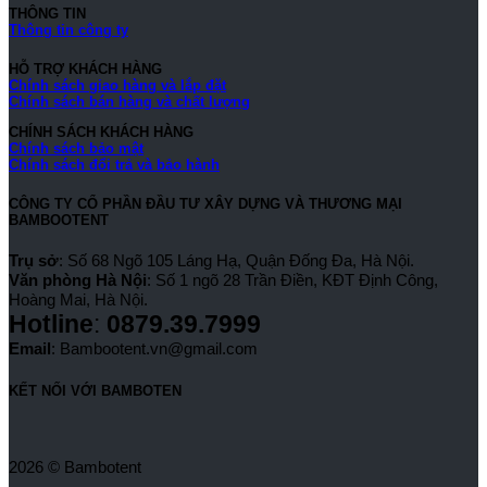
THÔNG TIN
Thông tin công ty
HỖ TRỢ KHÁCH HÀNG
Chính sách giao hàng và lắp đặt
Chính sách bán hàng và chất lượng
CHÍNH SÁCH KHÁCH HÀNG
Chính sách bảo mật
Chính sách đổi trả và bảo hành
CÔNG TY CỔ PHẦN ĐẦU TƯ XÂY DỰNG VÀ THƯƠNG MẠI
BAMBOOTENT
Trụ sở
: Số 68 Ngõ 105 Láng Hạ, Quận Đống Đa, Hà Nội.
Văn phòng Hà Nội
: Số 1 ngõ 28 Trần Điền, KĐT Định Công,
Hoàng Mai, Hà Nội.
Hotline
:
0879.39.7999
Email
: Bambootent.vn@gmail.com
KẾT NỐI VỚI BAMBOTEN
2026 © Bambotent