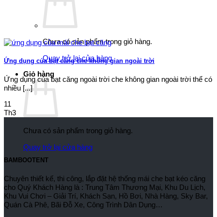
Chưa có sản phẩm trong giỏ hàng.
Quay trở lại cửa hàng
Ứng dụng của bạt căng che không gian ngoài trời
Giỏ hàng
Ứng dụng của bạt căng ngoài trời che không gian ngoài trời thể có
nhiều [...]
11
Th3
Chưa có sản phẩm trong giỏ hàng.
Quay trở lại cửa hàng
BAMBOOTENT
Chuyên thiết kế, thi công, lắp đặt hệ thống mái che bạt kéo căng
cho Quý Khách Hàng là : Trung Tâm Thương Mại, Khu Du Lịch,
Khu Vui Chơi – Giải Trí, Khách Sạn, Hồ Bơi, Nhà Hàng, Sky Bar,
Quán Cà Phê, Bãi Đỗ Xe, Công Trình Dân Dụng…