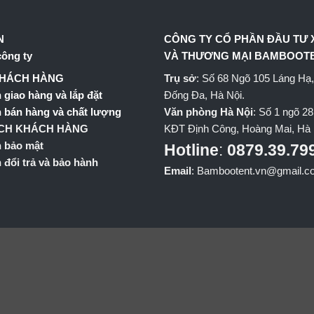
N
CÔNG TY CỔ PHẦN ĐẦU TƯ
công ty
VÀ THƯƠNG MẠI BAMBOOT
KHÁCH HÀNG
Trụ sở
: Số 68 Ngõ 105 Láng Hạ
 giao hàng và lắp đặt
Đống Đa, Hà Nội.
 bán hàng và chất lượng
Văn phòng Hà Nội
: Số 1 ngõ 28
ÁCH KHÁCH HÀNG
KĐT Định Công, Hoàng Mai, Hà 
h bảo mật
Hotline
:
0879.39.79
 đổi trả và bảo hành
Email
: Bambootent.vn@gmail.c