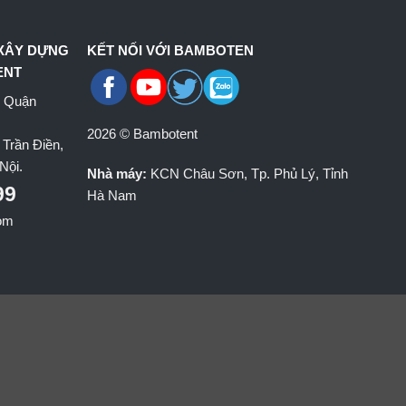
 XÂY DỰNG
KẾT NỐI VỚI BAMBOTEN
ENT
, Quận
2026 © Bambotent
 Trần Điền,
Nội.
Nhà máy:
KCN Châu Sơn, Tp. Phủ Lý, Tỉnh
99
Hà Nam
om