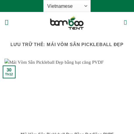
Bỏ
qua
nội
dung
LƯU TRỮ THẺ:
MÁI VÒM SÂN PICKLEBALL ĐẸP
30
Th12