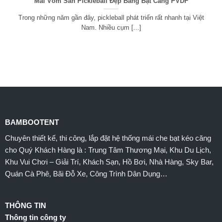
Mái Vòm Sân Pickleball Đẹp Bằng Bạt Căng PVDF
Trong những năm gần đây, pickleball phát triển rất nhanh tại Việt
Nam. Nhiều cụm [...]
BAMBOOTENT
Chuyên thiết kế, thi công, lắp đặt hệ thống mái che bạt kéo căng
cho Quý Khách Hàng là : Trung Tâm Thương Mại, Khu Du Lịch,
Khu Vui Chơi – Giải Trí, Khách Sạn, Hồ Bơi, Nhà Hàng, Sky Bar,
Quán Cà Phê, Bãi Đỗ Xe, Công Trình Dân Dụng…
THÔNG TIN
Thông tin công ty