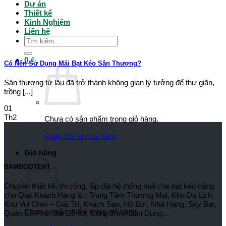
Dự án
Thiết kế
Kinh Nghiệm
Liên hệ
Tìm
kiếm:
0
₫
Có Nên Sử Dụng Mái Bạt Kéo Sân Thượng?
Sân thượng từ lâu đã trở thành không gian lý tưởng để thư giãn,
trồng [...]
01
Th2
Chưa có sản phẩm trong giỏ hàng.
Quay trở lại cửa hàng
Giỏ hàng
BAMBOOTENT
Chuyên thiết kế, thi công, lắp đặt hệ thống mái che bạt kéo căng
cho Quý Khách Hàng là : Trung Tâm Thương Mại, Khu Du Lịch,
Khu Vui Chơi – Giải Trí, Khách Sạn, Hồ Bơi, Nhà Hàng, Sky Bar,
Chưa có sản phẩm trong giỏ hàng.
Quán Cà Phê, Bãi Đỗ Xe, Công Trình Dân Dụng…