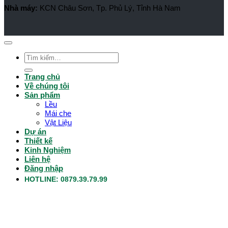
Nhà máy:
KCN Châu Sơn, Tp. Phủ Lý, Tỉnh Hà Nam
Tìm
kiếm:
Trang chủ
Về chúng tôi
Sản phẩm
Lều
Mái che
Vật Liệu
Dự án
Thiết kế
Kinh Nghiệm
Liên hệ
Đăng nhập
HOTLINE: 0879.39.79.99