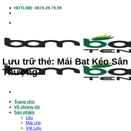
Bỏ
HOTLINE: 0879.39.79.99
qua
nội
dung
Lưu trữ thẻ:
Mái Bạt Kéo Sân
Thượng
Trang chủ
Về chúng tôi
Sản phẩm
Lều
Mái che
Vật Liệu