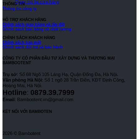
Quay trở lại cửa hàng
THÔNG TIN
Thông tin công ty
HỖ TRỢ KHÁCH HÀNG
Chính sách giao hàng và lắp đặt
Chính sách bán hàng và chất lượng
CHÍNH SÁCH KHÁCH HÀNG
Chính sách bảo mật
Chính sách đổi trả và bảo hành
CÔNG TY CỔ PHẦN ĐẦU TƯ XÂY DỰNG VÀ THƯƠNG MẠI
BAMBOOTENT
Trụ sở
: Số 68 Ngõ 105 Láng Hạ, Quận Đống Đa, Hà Nội.
Văn phòng Hà Nội
: Số 1 ngõ 28 Trần Điền, KĐT Định Công,
Hoàng Mai, Hà Nội.
Hotline
:
0879.39.7999
Email
: Bambootent.vn@gmail.com
KẾT NỐI VỚI BAMBOTEN
2026 © Bambotent