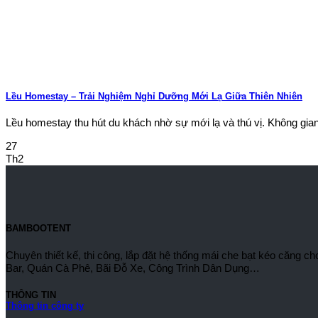
Lều Homestay – Trải Nghiệm Nghỉ Dưỡng Mới Lạ Giữa Thiên Nhiên
Lều homestay thu hút du khách nhờ sự mới lạ và thú vị. Không gian [
27
Th2
BAMBOOTENT
Chuyên thiết kế, thi công, lắp đặt hệ thống mái che bạt kéo căng
Bar, Quán Cà Phê, Bãi Đỗ Xe, Công Trình Dân Dụng…
THÔNG TIN
Thông tin công ty