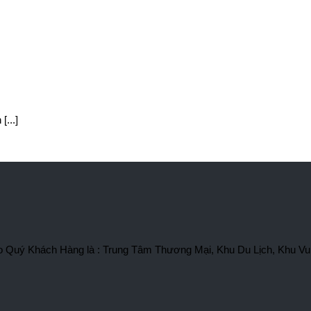
...]
 cho Quý Khách Hàng là : Trung Tâm Thương Mại, Khu Du Lịch, Khu Vu