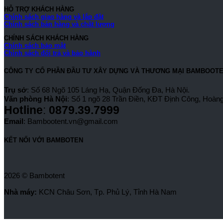
HỖ TRỢ KHÁCH HÀNG
Chính sách giao hàng và lắp đặt
Chính sách bán hàng và chất lượng
CHÍNH SÁCH KHÁCH HÀNG
Chính sách bảo mật
Chính sách đổi trả và bảo hành
CÔNG TY CỔ PHẦN ĐẦU TƯ XÂY DỰNG VÀ THƯƠNG MẠI BAMBOOT
Trụ sở
: Số 68 Ngõ 105 Láng Hạ, Quận Đống Đa, Hà Nội.
Văn phòng Hà Nội
: Số 1 ngõ 28 Trần Điền, KĐT Định Công, Hoàng
Hotline
:
0879.39.7999
Email
: Bambootent.vn@gmail.com
KẾT NỐI VỚI BAMBOTEN
2026 © Bambotent
Nhà máy:
KCN Châu Sơn, Tp. Phủ Lý, Tỉnh Hà Nam