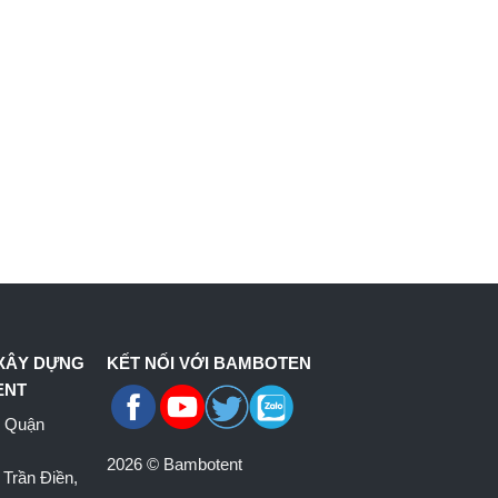
 XÂY DỰNG
KẾT NỐI VỚI BAMBOTEN
ENT
, Quận
2026 © Bambotent
 Trần Điền,