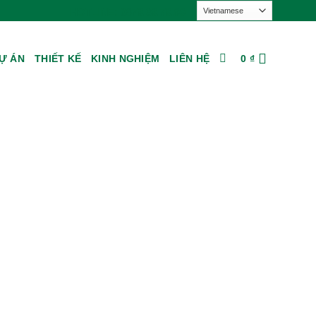
HOTLINE: 0879.39.79.99
Ự ÁN
THIẾT KẾ
KINH NGHIỆM
LIÊN HỆ
0
₫