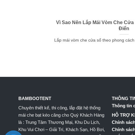
Vì Sao Nên Lắp Mái Vòm Che Cửa
Điển
Lắp mái vòm che cửa sổ theo phong cách cổ
BAMBOOTENT
THÔNG TI
Thông tin 
Chuyên thiết kế, thi công, lắp đặt hệ thống
mái che bạt kéo căng cho Quý Khách Hàng
HỖ TRỢ 
là : Trung Tâm Thương Mại, Khu Du Lịch,
Chính sách
Khu Vui Chơi – Giải Trí, Khách Sạn, Hồ Bơi,
Chính sách