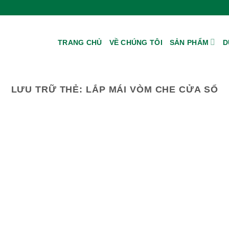
TRANG CHỦ
VỀ CHÚNG TÔI
SẢN PHẨM
D
LƯU TRỮ THẺ:
LẮP MÁI VÒM CHE CỬA SỔ