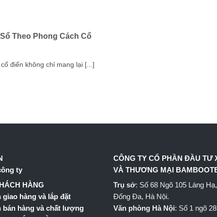
 Sổ Theo Phong Cách Cổ
 điển không chỉ mang lại [...]
N
CÔNG TY CỔ PHẦN ĐẦU TƯ
công ty
VÀ THƯƠNG MẠI BAMBOOT
KHÁCH HÀNG
Trụ sở
: Số 68 Ngõ 105 Láng Hạ
 giao hàng và lắp đặt
Đống Đa, Hà Nội.
 bán hàng và chất lượng
Văn phòng Hà Nội
: Số 1 ngõ 28