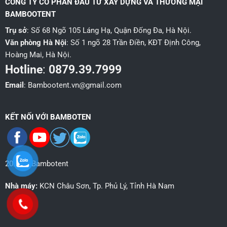
CÔNG TY CỔ PHẦN ĐẦU TƯ XÂY DỰNG VÀ THƯƠNG MẠI
BAMBOOTENT
Trụ sở
: Số 68 Ngõ 105 Láng Hạ, Quận Đống Đa, Hà Nội.
Văn phòng Hà Nội
: Số 1 ngõ 28 Trần Điền, KĐT Định Công,
Hoàng Mai, Hà Nội.
Hotline
:
0879.39.7999
Email
: Bambootent.vn@gmail.com
KẾT NỐI VỚI BAMBOTEN
2026 © Bambotent
Nhà máy:
KCN Châu Sơn, Tp. Phủ Lý, Tỉnh Hà Nam