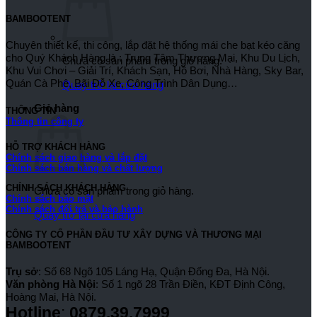
BAMBOOTENT
Chuyên thiết kế, thi công, lắp đặt hệ thống mái che bạt kéo căng
cho Quý Khách Hàng là : Trung Tâm Thương Mại, Khu Du Lịch,
Chưa có sản phẩm trong giỏ hàng.
Khu Vui Chơi – Giải Trí, Khách Sạn, Hồ Bơi, Nhà Hàng, Sky Bar,
Quán Cà Phê, Bãi Đỗ Xe, Công Trình Dân Dụng…
Quay trở lại cửa hàng
Giỏ hàng
THÔNG TIN
Thông tin công ty
HỖ TRỢ KHÁCH HÀNG
Chính sách giao hàng và lắp đặt
Chính sách bán hàng và chất lượng
CHÍNH SÁCH KHÁCH HÀNG
Chưa có sản phẩm trong giỏ hàng.
Chính sách bảo mật
Chính sách đổi trả và bảo hành
Quay trở lại cửa hàng
CÔNG TY CỔ PHẦN ĐẦU TƯ XÂY DỰNG VÀ THƯƠNG MẠI
BAMBOOTENT
Trụ sở
: Số 68 Ngõ 105 Láng Hạ, Quận Đống Đa, Hà Nội.
Văn phòng Hà Nội
: Số 1 ngõ 28 Trần Điền, KĐT Định Công,
Hoàng Mai, Hà Nội.
Hotline
:
0879.39.7999