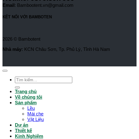
Email
: Bambootent.vn@gmail.com
KẾT NỐI VỚI BAMBOTEN
2026 © Bambotent
Nhà máy:
KCN Châu Sơn, Tp. Phủ Lý, Tỉnh Hà Nam
Tìm
kiếm:
Trang chủ
Về chúng tôi
Sản phẩm
Lều
Mái che
Vật Liệu
Dự án
Thiết kế
Kinh Nghiệm