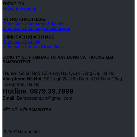
THÔNG TIN
Thông tin công ty
HỖ TRỢ KHÁCH HÀNG
Chính sách giao hàng và lắp đặt
Chính sách bán hàng và chất lượng
CHÍNH SÁCH KHÁCH HÀNG
Chính sách bảo mật
Chính sách đổi trả và bảo hành
CÔNG TY CỔ PHẦN ĐẦU TƯ XÂY DỰNG VÀ THƯƠNG MẠI
BAMBOOTENT
Trụ sở
: Số 68 Ngõ 105 Láng Hạ, Quận Đống Đa, Hà Nội.
Văn phòng Hà Nội
: Số 1 ngõ 28 Trần Điền, KĐT Định Công,
Hoàng Mai, Hà Nội.
Hotline
:
0879.39.7999
Email
: Bambootent.vn@gmail.com
KẾT NỐI VỚI BAMBOTEN
2026 © Bambotent