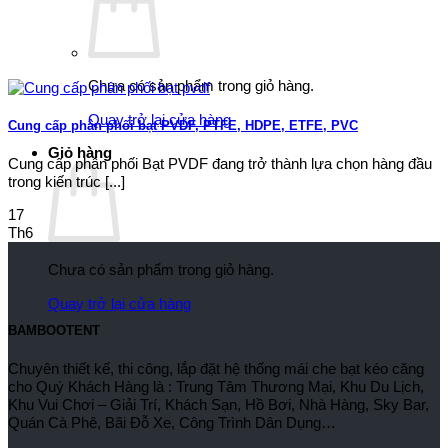
Chưa có sản phẩm trong giỏ hàng.
Quay trở lại cửa hàng
Cung cấp phân phối bạt PVDF, PTFE, HDPE, ETFE, PVC
Giỏ hàng
Cung cấp phân phối Bạt PVDF đang trở thành lựa chọn hàng đầu
trong kiến trúc [...]
17
Th6
Chưa có sản phẩm trong giỏ hàng.
Quay trở lại cửa hàng
BAMBOOTENT
Chuyên thiết kế, thi công, lắp đặt hệ thống mái che bạt kéo căng
cho Quý Khách Hàng là : Trung Tâm Thương Mại, Khu Du Lịch,
Khu Vui Chơi – Giải Trí, Khách Sạn, Hồ Bơi, Nhà Hàng, Sky Bar,
Quán Cà Phê, Bãi Đỗ Xe, Công Trình Dân Dụng…