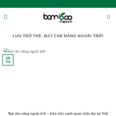
Bỏ
qua
nội
dung
LƯU TRỮ THẺ:
BẠT CHE NẮNG NGOÀI TRỜI
10
Th9
Bạt che nắng ngoài trời – kiến trúc cảnh quan hiện đại tại Việt