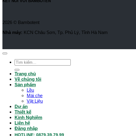
KẾT NỐI VỚI BAMBOTEN
2026 © Bambotent
Nhà máy:
KCN Châu Sơn, Tp. Phủ Lý, Tỉnh Hà Nam
Tìm
kiếm:
Trang chủ
Về chúng tôi
Sản phẩm
Lều
Mái che
Vật Liệu
Dự án
Thiết kế
Kinh Nghiệm
Liên hệ
Đăng nhập
HOTLINE: 0879.39.79.99