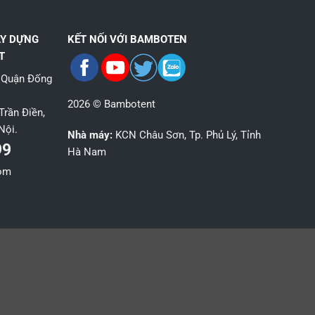
ÂY DỰNG
KẾT NỐI VỚI BAMBOTEN
T
, Quận Đống
2026 © Bambotent
Trần Điền,
Nội.
Nhà máy:
KCN Châu Sơn, Tp. Phủ Lý, Tỉnh
99
Hà Nam
com