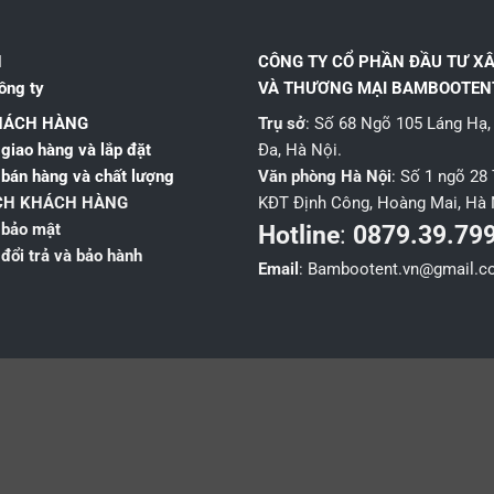
N
CÔNG TY CỔ PHẦN ĐẦU TƯ X
ông ty
VÀ THƯƠNG MẠI BAMBOOTEN
HÁCH HÀNG
Trụ sở
: Số 68 Ngõ 105 Láng Hạ
giao hàng và lắp đặt
Đa, Hà Nội.
 bán hàng và chất lượng
Văn phòng Hà Nội
: Số 1 ngõ 28 
CH KHÁCH HÀNG
KĐT Định Công, Hoàng Mai, Hà 
 bảo mật
Hotline
:
0879.39.79
đổi trả và bảo hành
Email
: Bambootent.vn@gmail.