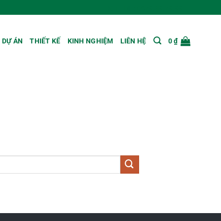
HOTLINE: 0879.39.79.99
DỰ ÁN
THIẾT KẾ
KINH NGHIỆM
LIÊN HỆ
0
₫