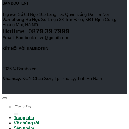
BAMBOOTENT
Trụ sở
: Số 68 Ngõ 105 Láng Hạ, Quận Đống Đa, Hà Nội.
Văn phòng Hà Nội
: Số 1 ngõ 28 Trần Điền, KĐT Định Công,
Hoàng Mai, Hà Nội.
Hotline
:
0879.39.7999
Email
: Bambootent.vn@gmail.com
KẾT NỐI VỚI BAMBOTEN
2026 © Bambotent
Nhà máy:
KCN Châu Sơn, Tp. Phủ Lý, Tỉnh Hà Nam
Tìm
kiếm:
Trang chủ
Về chúng tôi
Sản phẩm