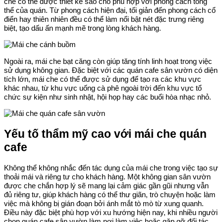
che có thể được thiết kế sao cho phù hợp với phong cách tổng
thể của quán. Từ phong cách hiện đại, tối giản đến phong cách cổ
điển hay thiên nhiên đều có thể làm nổi bật nét đặc trưng riêng
biệt, tạo dấu ấn mạnh mẽ trong lòng khách hàng.
Ngoài ra, mái che bạt căng còn giúp tăng tính linh hoạt trong việc
sử dụng không gian. Đặc biệt với các quán cafe sân vườn có diện
tích lớn, mái che có thể được sử dụng để tạo ra các khu vực
khác nhau, từ khu vực uống cà phê ngoài trời đến khu vực tổ
chức sự kiện như sinh nhật, hội họp hay các buổi hòa nhạc nhỏ.
Yếu tố thẩm mỹ cao với mái che quán
cafe
Không thể không nhắc đến tác dụng của mái che trong việc tạo sự
thoải mái và riêng tư cho khách hàng. Một không gian sân vườn
được che chắn hợp lý sẽ mang lại cảm giác gần gũi nhưng vẫn
đủ riêng tư, giúp khách hàng có thể thư giãn, trò chuyện hoặc làm
việc mà không bị gián đoạn bởi ánh mắt tò mò từ xung quanh.
Điều này đặc biệt phù hợp với xu hướng hiện nay, khi nhiều người
chọn quán cafe sân vườn làm nơi làm việc hoặc gặp gỡ đối tác.