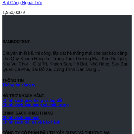
Bạt Căng Ngoài Trời
1,950,000
₫
BAMBOOTENT
Chuyên thiết kế, thi công, lắp đặt hệ thống mái che bạt kéo căng
cho Quý Khách Hàng là : Trung Tâm Thương Mại, Khu Du Lịch,
Khu Vui Chơi – Giải Trí, Khách Sạn, Hồ Bơi, Nhà Hàng, Sky Bar,
Quán Cà Phê, Bãi Đỗ Xe, Công Trình Dân Dụng…
THÔNG TIN
Thông tin công ty
HỖ TRỢ KHÁCH HÀNG
Chính sách giao hàng và lắp đặt
Chính sách bán hàng và chất lượng
CHÍNH SÁCH KHÁCH HÀNG
Chính sách bảo mật
Chính sách đổi trả và bảo hành
CÔNG TY CỔ PHẦN ĐẦU TƯ XÂY DỰNG VÀ THƯƠNG MẠI