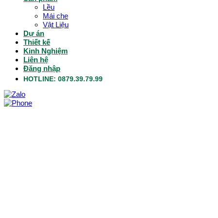
Lều
Mái che
Vật Liệu
Dự án
Thiết kế
Kinh Nghiệm
Liên hệ
Đăng nhập
HOTLINE: 0879.39.79.99