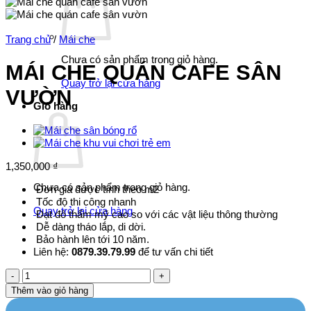
Trang chủ
/
Mái che
Chưa có sản phẩm trong giỏ hàng.
MÁI CHE QUÁN CAFE SÂN
Quay trở lại cửa hàng
VƯỜN
Giỏ hàng
1,350,000
₫
Chưa có sản phẩm trong giỏ hàng.
Đơn giá được tính theo m2
Tốc độ thi công nhanh
Quay trở lại cửa hàng
Đạt đô thẩm mỹ cao so với các vật liệu thông thường
Dễ dàng tháo lắp, di dời.
Bảo hành lên tới 10 năm.
Liên hệ:
0879.39.79.99
để tư vấn chi tiết
MÁI
CHE
Thêm vào giỏ hàng
QUÁN