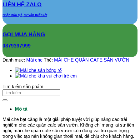
CAFE
LIÊN HỆ ZALO
SÂN
VƯỜN
Nhận báo giá, tư vấn thiết kết
số
lượng
GỌI MUA HÀNG
0879397999
Danh mục:
Mái che
Thẻ:
MÁI CHE QUÁN CAFE SÂN VƯỜN
Tìm kiếm sản phẩm
Tìm
kiếm:
Mô tả
Mái che bạt căng là một giải pháp tuyệt vời giúp nâng cao trải
nghiệm cho các quán cafe sân vườn. Không chỉ mang lại sự tiện
nghi, mái che quán cafe sân vườn còn đóng vai trò quan trọng
trong việc tạo nên không gian thoải mái, dễ chịu cho khách hàng.