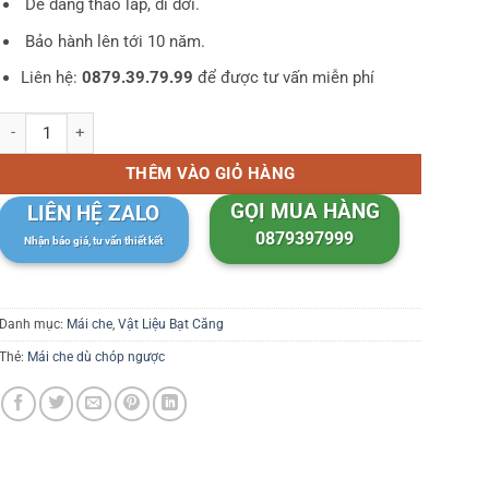
Dễ dàng tháo lắp, di dời.
Bảo hành lên tới 10 năm.
Liên hệ:
0879.39.79.99
để được tư vấn miễn phí
Mái Che Dù Chóp Ngược Bạt Căng PVDF số lượng
THÊM VÀO GIỎ HÀNG
GỌI MUA HÀNG
LIÊN HỆ ZALO
0879397999
Nhận báo giá, tư vấn thiết kết
Danh mục:
Mái che
,
Vật Liệu Bạt Căng
Thẻ:
Mái che dù chóp ngược