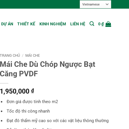
HOTLINE: 0879.39.79.99
DỰ ÁN
THIẾT KẾ
KINH NGHIỆM
LIÊN HỆ
0
₫
TRANG CHỦ
/
MÁI CHE
Mái Che Dù Chóp Ngược Bạt
Căng PVDF
1,950,000
₫
Đơn giá được tính theo m2
Tốc độ thi công nhanh
Đạt đô thẩm mỹ cao so với các vật liệu thông thường