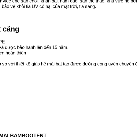
iệc che sân chơi, khán đài, hầm đào, sân thể thao, khu vực hồ bơi
o vệ khỏi tia UV có hại của mặt trời, tia sáng.
t căng
DPE
và được bảo hành lên đến 15 năm.
ơn hoàn thiện
ấp so với thiết kế giúp hệ mái bạt tạo được đường cong uyển chuyển 
 MẠI BAMBOOTENT