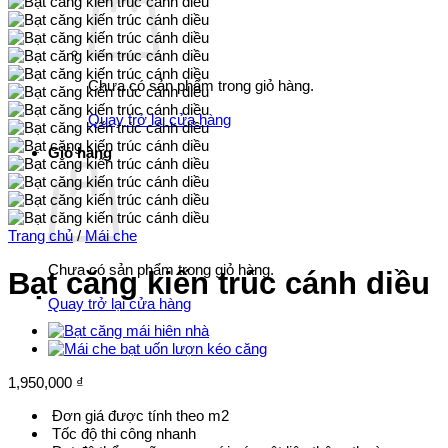
Chưa có sản phẩm trong giỏ hàng.
Quay trở lại cửa hàng
Giỏ hàng
Trang chủ
/
Mái che
Chưa có sản phẩm trong giỏ hàng.
Bạt căng kiến trúc cánh diều
Quay trở lại cửa hàng
1,950,000
₫
Đơn giá được tính theo m2
Tốc độ thi công nhanh