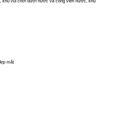
, khu vui chơi dưới nước và công viên nước, khu
đẹp mắt