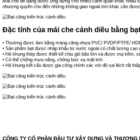
Mái che dễ dàng được ứng dựng cho nhiều cảnh quan khác nhau từ v
nhượng quyền cho đến những không gian ngoài trời khác cần được bả
Đặc tính của mái che cánh diều bằng bạ
• Thường được làm bằng màng căng nhựa PVC/ PVDF/PTFE/ H
• Sản phẩm bạt được nhập khẩu từ nước ngoài có chất lượng cao 
• Hệ khung thép được thiết kế chịu gió bão lớn và được mạ kẽm, s
• Có thể chống mưa nắng, chống bức xạ mặt trời
• Hệ khung kết cấu được gia công chính xác với độ sai lệch rất th
CÔNG TY CỔ PHẦN ĐẦU TƯ XÂY DỰNG VÀ THƯƠNG