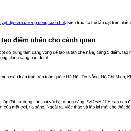
tuyệt đẹp với đường cong cuốn hút
. Kiến trúc có thể lắp đặt trên n
c tạo điểm nhấn cho cảnh quan
cột đỡ trung tâm dạng vòng để tạo ra tán che nắng căng 5 điểm, tạ
thống chiếu sáng ban đêm!
cánh diều kiến trúc trên toàn quốc: Hà Nội. Đà Nẵng, Hồ Chí Minh,
, lắp đặt sử dụng các loại vải bạt màng căng PVDF/HDPE cao cấp đ
 của mặt trời. tia sáng. Ngoài ra, việc tháo và lắp lại mái che thật 