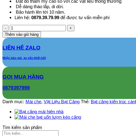
Đạt đô thẩm mỹ cao so với các vật liệu thông thường
Dễ dàng tháo lắp, di dời.
Bảo hành lên tới 10 năm.
Liên hệ:
0879.39.79.99
để được tư vấn miễn phí
Bạt
căng
Thêm vào giỏ hàng
kiến
trúc
LIÊN HỆ ZALO
cánh
diều
Nhận báo giá, tư vấn thiết kết
số
lượng
GỌI MUA HÀNG
0879397999
Danh mục:
Mái che
,
Vật Liệu Bạt Căng
Thẻ:
Bạt căng kiến trúc cán
Tìm kiếm sản phẩm
Tìm